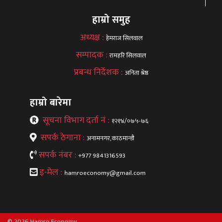
हाम्रो समुह
अध्यक्ष :
हेमराज सिलवाल
सम्पादक :
रामहरि सिलवाल
प्रबन्ध निर्देशक :
अनिता श्रेष्ठ
हाम्रो बारेमा
सूचना विभाग दर्ता नं :
१२१४/०७५-७६
सपर्क ठेगाना :
अनामनगर,काठमान्डौ
सपर्क नंबर :
+977 9841316593
इ-मेल :
hamroeconomy@gmail.com
© 2026 Hamro Economy