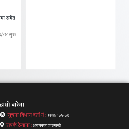
ुतमा समेत
/८४ सुरु
हाम्रो बारेमा
सूचना विभाग दर्ता नं :
१२१४/०७५-७६
सपर्क ठेगाना :
अनामनगर,काठमान्डौ