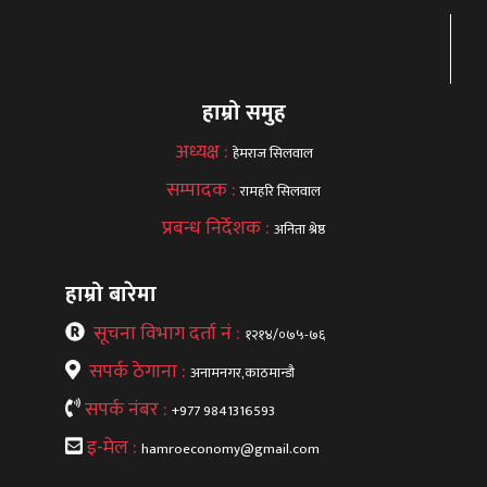
हाम्रो समुह
अध्यक्ष :
हेमराज सिलवाल
सम्पादक :
रामहरि सिलवाल
प्रबन्ध निर्देशक :
अनिता श्रेष्ठ
हाम्रो बारेमा
सूचना विभाग दर्ता नं :
१२१४/०७५-७६
सपर्क ठेगाना :
अनामनगर,काठमान्डौ
सपर्क नंबर :
+977 9841316593
इ-मेल :
hamroeconomy@gmail.com