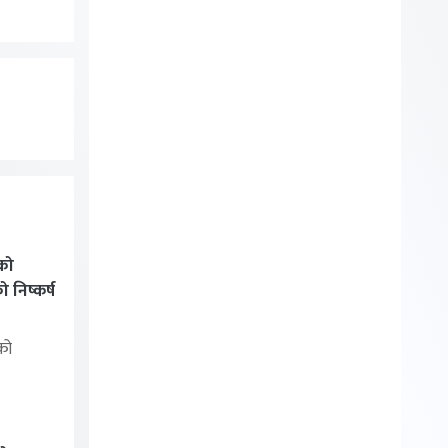
को
निष्कर्ष
को