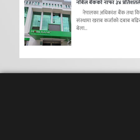
नबिल बैंकको नाफा ३४ प्रतिशतले 
नेपालका अधिकांश बैंक तथा वित
संस्थामा खराब कर्जाको दबाब बढि
बेला...