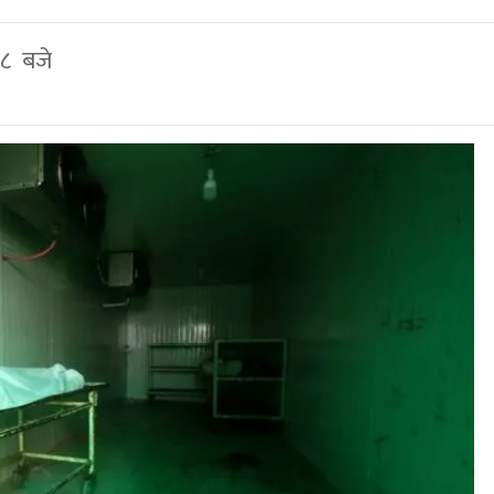
३८ बजे