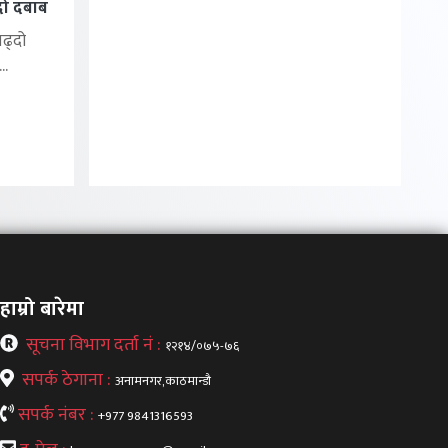
्दो दबाब
बढ्दो
..
हाम्रो बारेमा
सूचना विभाग दर्ता नं :
१२१४/०७५-७६
सपर्क ठेगाना :
अनामनगर,काठमान्डौ
सपर्क नंबर :
+977 9841316593