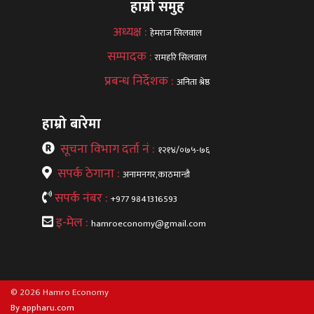
हाम्रो समुह
अध्यक्ष :
हेमराज सिलवाल
सम्पादक :
रामहरि सिलवाल
प्रबन्ध निर्देशक :
अनिता श्रेष्ठ
हाम्रो बारेमा
सूचना विभाग दर्ता नं :
१२१४/०७५-७६
सपर्क ठेगाना :
अनामनगर,काठमान्डौ
सपर्क नंबर :
+977 9841316593
इ-मेल :
hamroeconomy@gmail.com
© 2026 Hamro Economy
By appharu.com