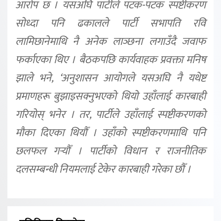
आरोप छ । यसअघि पार्टीले पटक-पटक स्पष्टीकरण
सोध्दा पनि ढकालले पार्टी सभापति रवि
लामिछानेमाथि नै अनेक लाञ्छना लगाउँदै जवाफ
फर्काएका थिए । बैठकपछि कार्यवाहक प्रवक्ता मनिष
झाले भने, ‘अनुशासन आयोगले यसअघि नै यथेष्ट
प्रमाणहरू बुझाइसक्नुभएको थियो उहाँलाई कारबाही
गरियोस् भनेर । तर, पार्टीले उहाँलाई स्पष्टीकरणको
मौका दिएका थियौँ । उहाँको स्पष्टीकरणमाथि पनि
छलफल गर्‍यौँ । पार्टीको विधान र राजनीतिक
दलसम्बन्धी नियमलाई टेकेर कारबाही गरेका छौँ ।