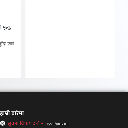
मृत्यु,
हुँदा एक
हाम्रो बारेमा
सूचना विभाग दर्ता नं :
१२१४/०७५-७६