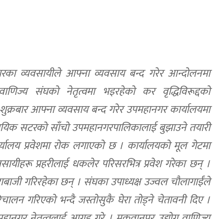
नगरका व्यवसायीले आफ्ना व्यवसाय बन्द गरेर आन्दोलनमा
ाणिज्य संघको नेतृत्वमा भइरहेको कर वृद्धिविरूद्दको
शुक्रबार आफ्ना व्यवसाय बन्द गरेर उपमहानगर कार्यालयमा
यवसायिक सटरको साँचो उपमहानगरपालिकालाई बुझाउने तयारी
ार्यालय प्रवेशमा रोक लगाएको छ । कार्यालयको मूल गेटमा
सायीहरू प्रहरीलाई धकलेर परिसरभित्र प्रवेश गरेका छन् ।
ाबाजी गरिरहेका छन् । संघका उपाध्यक्ष उज्वल चाैलागाईंले
िचालन गरिएको भन्दै जस्तोसुकै घेरा तोड्ने चेतावनी दिए ।
ानगर नेतृत्वलाई आग्रह गरे । मकवानपुर उद्योग वाणिज्य