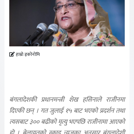
हाम्रो इकोनोमि
बंगलादेशकी प्रधानमन्त्री शेख हसिनाले राजीनमा
दिएकी छन् । गत जुलाई १५ बाट भएको प्रदर्शन तथा
त्यसबाट ३०० बढीको मृत्यु भएपछि राजीनामा आएको
हो । बेलायतको स्काइ न्यूजका अनुसार बंगलादेशी