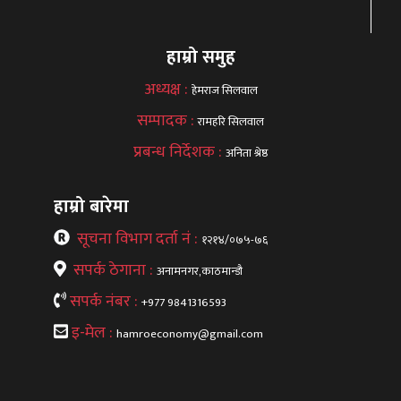
हाम्रो समुह
अध्यक्ष :
हेमराज सिलवाल
सम्पादक :
रामहरि सिलवाल
प्रबन्ध निर्देशक :
अनिता श्रेष्ठ
हाम्रो बारेमा
सूचना विभाग दर्ता नं :
१२१४/०७५-७६
सपर्क ठेगाना :
अनामनगर,काठमान्डौ
सपर्क नंबर :
+977 9841316593
इ-मेल :
hamroeconomy@gmail.com