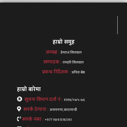
हाम्रो समुह
अध्यक्ष :
हेमराज सिलवाल
सम्पादक :
रामहरि सिलवाल
प्रबन्ध निर्देशक :
अनिता श्रेष्ठ
हाम्रो बारेमा
सूचना विभाग दर्ता नं :
१२१४/०७५-७६
सपर्क ठेगाना :
अनामनगर,काठमान्डौ
सपर्क नंबर :
+977 9841316593