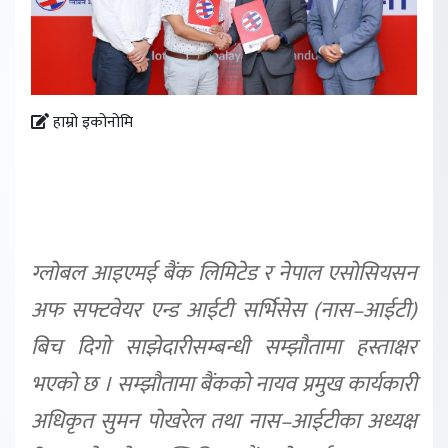
हाम्रो इकोनोमि
ग्लोबल आइएमई बैंक लिमिटेड र नेपाल एसोसियसन
अफ सफ्टवेयर एन्ड आईटी सर्भिसेस (नास–आईटी)
बिच दिगो साझेदारीसम्बन्धी सम्झौतामा हस्ताक्षर
भएको छ । सम्झौतामा बैंकको नायव प्रमुख कार्यकारी
अधिकृत सुमन पोखरेल तथा नास–आईटीका अध्यक्ष