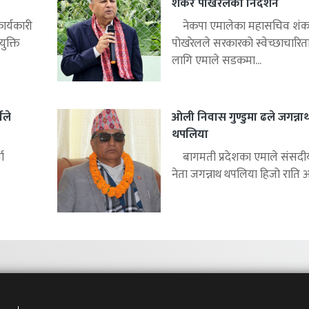
शंकर पोखरेलको निर्देशन
ार्यकारी
नेकपा एमालेका महासचिव शंक
ुक्ति
पोखरेलले सरकारको स्वेच्छाचारित
लागि एमाले सडकमा...
ीले
ओली निवास गुण्डुमा ढले जगन्ना
थपलिया
ा
बागमती प्रदेशका एमाले संसद
नेता जगन्नाथ थपलिया हिजो राति अध्