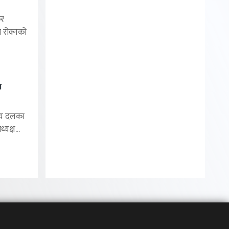
र
ा रोक्नको
थ
ीय दलका
यक्ष...