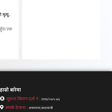
मृत्यु,
हुँदा एक
हाम्रो बारेमा
सूचना विभाग दर्ता नं :
१२१४/०७५-७६
सपर्क ठेगाना :
अनामनगर,काठमान्डौ