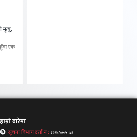
मृत्यु,
हुँदा एक
हाम्रो बारेमा
सूचना विभाग दर्ता नं :
१२१४/०७५-७६