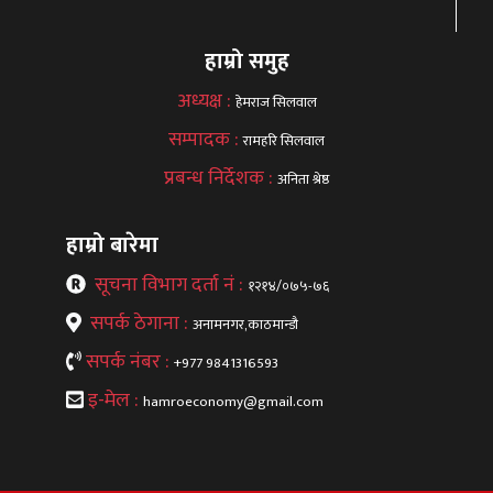
हाम्रो समुह
अध्यक्ष :
हेमराज सिलवाल
सम्पादक :
रामहरि सिलवाल
प्रबन्ध निर्देशक :
अनिता श्रेष्ठ
हाम्रो बारेमा
सूचना विभाग दर्ता नं :
१२१४/०७५-७६
सपर्क ठेगाना :
अनामनगर,काठमान्डौ
सपर्क नंबर :
+977 9841316593
इ-मेल :
hamroeconomy@gmail.com