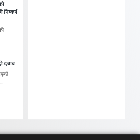
को
निष्कर्ष
को
्दो दबाब
बढ्दो
..