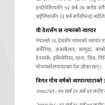
इन्डोनेसिायसँग ५३ अर्ब २४ करोड रुपैय
अष्ट्रेलियासँग २३ अर्ब रूपैयाँभन्दा ब
यी देशसँग छ नाफाको व्यापार
नेपालले २६ देशसँग नाफाको व्यापार पनि
अर्मेनिया, अजरबैजान, बरमुढा, कम्बो
डेनमार्क, इथियोपिया, घाना, ग्रिस, गिन
मोनाक्कोलगायतका देश रहेका छन् ।
विगत पाँच वर्षको व्यापारघाटाको
२०७८/७९ : १७ खर्ब २० अर्ब ४१ करोड रु