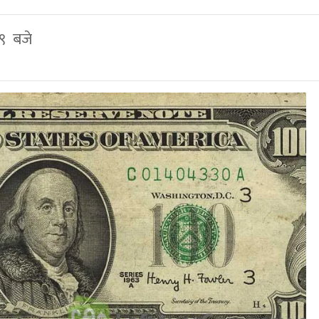
१९ बजे