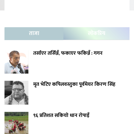
ताजा
लोकप्रिय
तर्साएर तर्सिन्नँ, फकाएर फकिन्नँ : गगन
मृत भेटिए कपिलवस्तुका पूर्वमेयर किरण सिंह
९६ प्रतिशत सकियो धान रोपाइँ