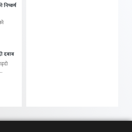
निष्कर्ष
को
्दो दबाब
बढ्दो
..