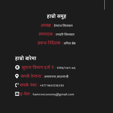
हाम्रो समुह
अध्यक्ष :
हेमराज सिलवाल
सम्पादक :
रामहरि सिलवाल
प्रबन्ध निर्देशक :
अनिता श्रेष्ठ
हाम्रो बारेमा
सूचना विभाग दर्ता नं :
१२१४/०७५-७६
सपर्क ठेगाना :
अनामनगर,काठमान्डौ
सपर्क नंबर :
+977 9841316593
इ-मेल :
hamroeconomy@gmail.com