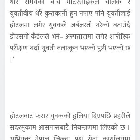
थोरै समयको बीच मोटरसाइकल चालक र
युवतीबीच धेरै कुराकानी हुन नपाए पनि युवतीलाई
होटलमा लगेर युवकले जर्बजस्ती गरेको बताउँदै
डीएसपी कँडेलले भने– अस्पतालमा लगेर शारीरिक
परीक्षण गर्दा युवती बलात्कृत भएको पुष्टी भएको छ
।’
होटलबाट फरार युवकको हुलिया दिएपछि प्रहरीले
सदरमुकाम आसपासबाटै नियन्त्रणमा लिएको छ ।
अभियुक्त नेपाल जिल्ला पशु सेवा कार्यालयमा