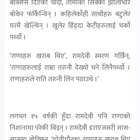
बक्सिस दिएको चाँदी, तामाका सिक्का झोलाभरि
बोकेर फर्किन्थिन् । कहिलेकाँही साथीहरु बटुलेर
घरमै खेल्थिन् । खुलेर हिँड्दा केटीहरुलाई चर्को
पर्थ्यो ।
‘राणाहरु खराब थिए’, रामदेवी स्मरण गर्छिन्,
‘राणाहरुलाई राम्रा तरुनी देख्यो भने लिनैपर्थ्यो ।
राणाहरुले राति तरुनी लिन पठाउथे ।’
लगभग १५ वर्षकी हुँदा रामदेवी पनि राणाको
निशानामा परेकी थिइन् । रामदेवी डराएजसरी सास-
सासमा बोल्छिन्, ‘धोवीचौरका राणाहरु खराब थिए