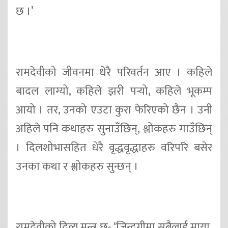
छ ।’
रामदेवीको जीवनमा धेरै परिवर्तन आए । कहिले
बादल लाग्यो, कहिले झरी पर्‍यो, कहिले भूकम्प
आयो । तर, उनको एउटा कुरा फेरिएको छैन । उनी
अहिले पनि कथाहरु सुनाउँछिन्, श्लोकहरु गाउँछिन्
। दिलशोभासहित धेरै वृद्धवृद्धाहरु वरिपरि बसेर
उनका कथा र श्लोकहरु सुन्छन् ।
रामदेवीको दिव्य मन्त्र छ- ‘जिन्दगीमा सबैलाई माया,