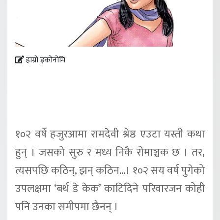
हाम्रो इकोनोमि
१०२ वर्षे हजुरआमा रामदेवी श्रेष्ठ एउटा यस्ती कथा
हुन् । जसको सुरु र मध्य निकै रोमाञ्चक छ । तर,
त्यसपछि कठिन्, झन् कठिन…। १०२ सय वर्ष पुगेको
उपलक्षमा ‘बर्थ डे केक’ काटिदिने परिवारजन कोही
पनि उनका समीपमा छैनन् ।