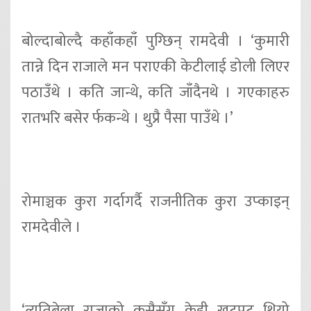
बोल्दाबोल्दै कहाँकहाँ पुग्छिन् रामदेवी । ‘कुमारी
तान्ने दिन राजाले मन पराएकी केटीलाई डोली लिएर
पठाउँथे । कति जान्थे, कति जाँदैनथे । गएकाहरु
रातभरि बसेर र्फकन्थे । थुप्रै पैसा पाउँथे ।’
रोमाञ्चक कुरा गर्दागर्दै राजनीतिक कुरा उप्काइन्
रामदेवीले ।
‘त्यतिबेला राजाको कसैसँग केही खटपट थियो