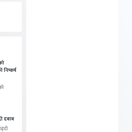
को
निष्कर्ष
को
्दो दबाब
बढ्दो