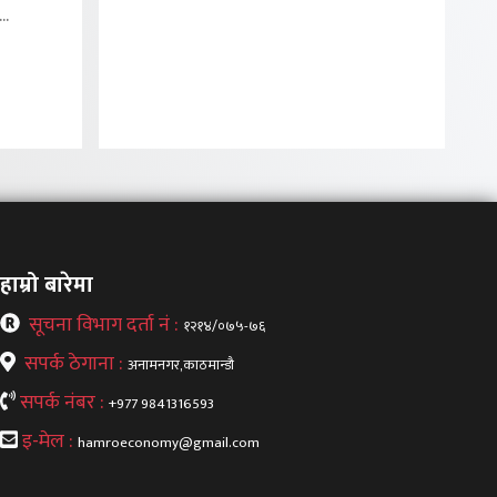
..
हाम्रो बारेमा
सूचना विभाग दर्ता नं :
१२१४/०७५-७६
सपर्क ठेगाना :
अनामनगर,काठमान्डौ
सपर्क नंबर :
+977 9841316593
इ-मेल :
hamroeconomy@gmail.com