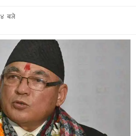
१४ बजे