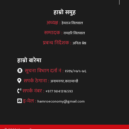
हाम्रो समुह
अध्यक्ष :
हेमराज सिलवाल
सम्पादक :
रामहरि सिलवाल
प्रबन्ध निर्देशक :
अनिता श्रेष्ठ
हाम्रो बारेमा
सूचना विभाग दर्ता नं :
१२१४/०७५-७६
सपर्क ठेगाना :
अनामनगर,काठमान्डौ
सपर्क नंबर :
+977 9841316593
इ-मेल :
hamroeconomy@gmail.com