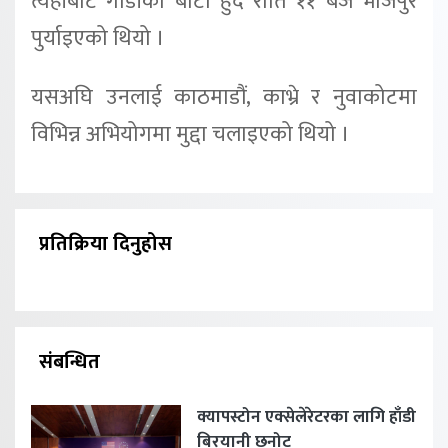
त्यहाँबाट गाडीको बाटो हुँदै राति ११ बजे भोजपुर
पुर्याइएको थियो ।
यसअघि उनलाई काठमाडौं, काभ्रे र नुवाकोटमा
विभिन्न अभियोगमा मुद्दा चलाइएको थियो ।
प्रतिक्रिया दिनुहोस
संबन्धित
क्यापस्टोन एक्सेलेरेटरका लागि हाँडी
बिरयानी छनोट