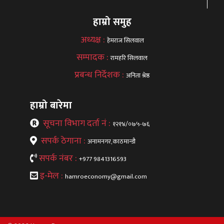
हाम्रो समुह
अध्यक्ष :
हेमराज सिलवाल
सम्पादक :
रामहरि सिलवाल
प्रबन्ध निर्देशक :
अनिता श्रेष्ठ
हाम्रो बारेमा
सूचना विभाग दर्ता नं :
१२१४/०७५-७६
सपर्क ठेगाना :
अनामनगर,काठमान्डौ
सपर्क नंबर :
+977 9841316593
इ-मेल :
hamroeconomy@gmail.com