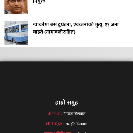
नियुक्त
ग्वार्कोमा बस दुर्घटना, एकजनाको मृत्यु, १९ जना
घाइते (नामावलीसहित)
हाम्रो समुह
अध्यक्ष :
हेमराज सिलवाल
सम्पादक :
रामहरि सिलवाल