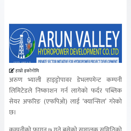
हाम्रो इकोनोमि
अरुण भ्याली हाइड्रोपावर डेभलपमेन्ट कम्पनी
लिमिटेडले निष्काशन गर्न लागेको फर्दर पब्लिक
सेयर अफरिङ (एफपिओ) लाई ‘क्यान्सिल’ गरेको
छ।
कम्पनीको फागुन ७ गते बसेको सञ्चालक समितिको