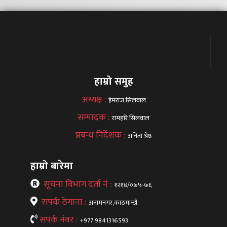
हाम्रो समुह
अध्यक्ष :
हेमराज सिलवाल
सम्पादक :
रामहरि सिलवाल
प्रबन्ध निर्देशक :
अनिता श्रेष्ठ
हाम्रो बारेमा
सूचना विभाग दर्ता नं :
१२१४/०७५-७६
सपर्क ठेगाना :
अनामनगर,काठमान्डौ
सपर्क नंबर :
+977 9841316593