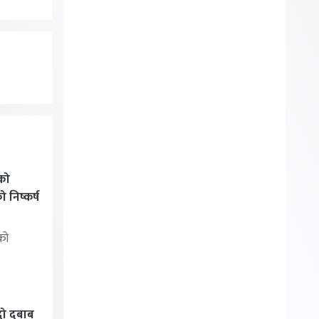
को
निष्कर्ष
को
्दो दबाब