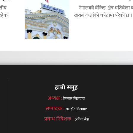
्तीय
नेपालको बैंकिङ क्षेत्र यतिबेला 
रहेका
खराब कर्जाको चपेटामा परेको छ ।.
हाम्रो समुह
अध्यक्ष :
हेमराज सिलवाल
सम्पादक :
रामहरि सिलवाल
प्रबन्ध निर्देशक :
अनिता श्रेष्ठ