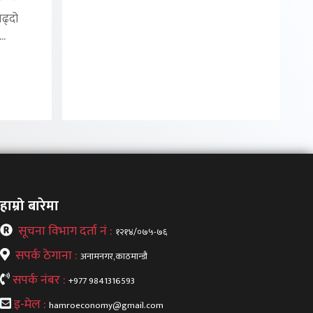
बढ्दो
..
हाम्रो बारेमा
सूचना विभाग दर्ता नं :
१२१४/०७५-७६
सपर्क ठेगाना :
अनामनगर,काठमान्डौ
सपर्क नंबर :
+977 9841316593
इ-मेल :
hamroeconomy@gmail.com