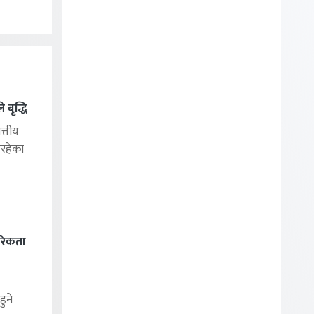
बृद्धि
्तीय
िरहेका
रिकता
ुने