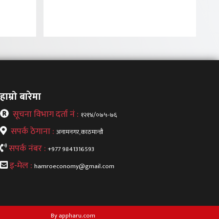
हाम्रो बारेमा
सूचना विभाग दर्ता नं :
१२१४/०७५-७६
सपर्क ठेगाना :
अनामनगर,काठमान्डौ
सपर्क नंबर :
+977 9841316593
इ-मेल :
hamroeconomy@gmail.com
By appharu.com