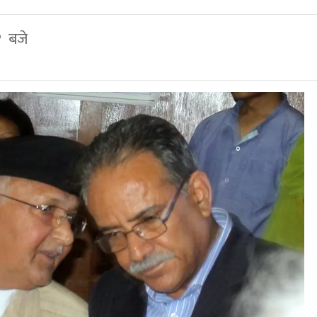
१ बजे