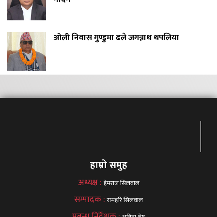
ओली निवास गुण्डुमा ढले जगन्नाथ थपलिया
हाम्रो समुह
अध्यक्ष :
हेमराज सिलवाल
सम्पादक :
रामहरि सिलवाल
प्रबन्ध निर्देशक :
अनिता श्रेष्ठ