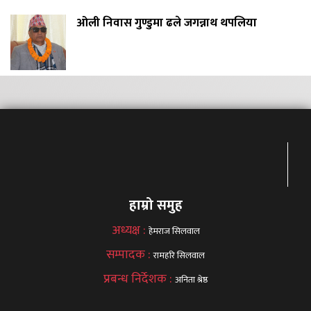
ओली निवास गुण्डुमा ढले जगन्नाथ थपलिया
हाम्रो समुह
अध्यक्ष :
हेमराज सिलवाल
सम्पादक :
रामहरि सिलवाल
प्रबन्ध निर्देशक :
अनिता श्रेष्ठ