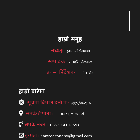
हाम्रो समुह
अध्यक्ष :
हेमराज सिलवाल
सम्पादक :
रामहरि सिलवाल
प्रबन्ध निर्देशक :
अनिता श्रेष्ठ
हाम्रो बारेमा
सूचना विभाग दर्ता नं :
१२१४/०७५-७६
सपर्क ठेगाना :
अनामनगर,काठमान्डौ
सपर्क नंबर :
+977 9841316593
इ-मेल :
hamroeconomy@gmail.com