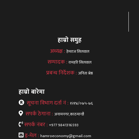
हाम्रो समुह
अध्यक्ष :
हेमराज सिलवाल
सम्पादक :
रामहरि सिलवाल
प्रबन्ध निर्देशक :
अनिता श्रेष्ठ
हाम्रो बारेमा
सूचना विभाग दर्ता नं :
१२१४/०७५-७६
सपर्क ठेगाना :
अनामनगर,काठमान्डौ
सपर्क नंबर :
+977 9841316593
इ-मेल :
hamroeconomy@gmail.com