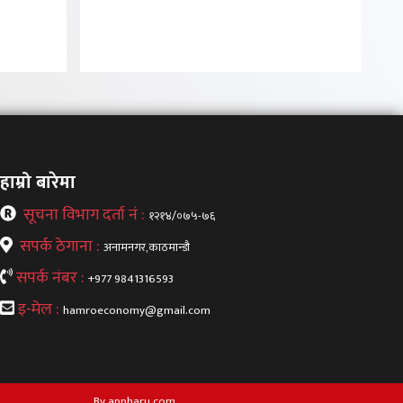
हाम्रो बारेमा
सूचना विभाग दर्ता नं :
१२१४/०७५-७६
सपर्क ठेगाना :
अनामनगर,काठमान्डौ
सपर्क नंबर :
+977 9841316593
इ-मेल :
hamroeconomy@gmail.com
By appharu.com