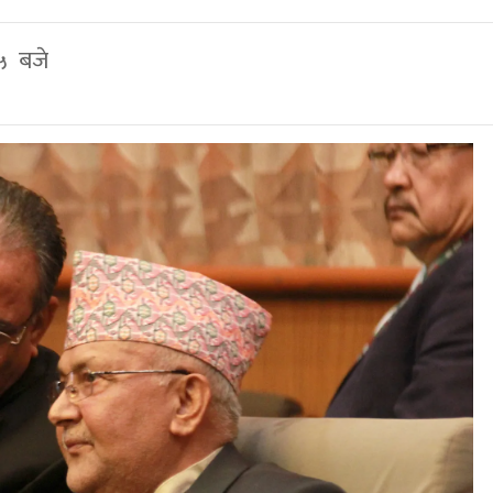
४५ बजे