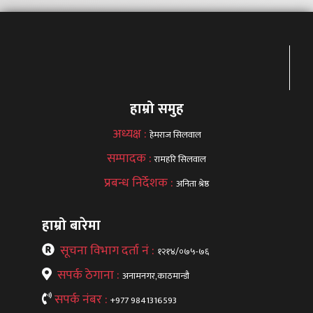
हाम्रो समुह
अध्यक्ष :
हेमराज सिलवाल
सम्पादक :
रामहरि सिलवाल
प्रबन्ध निर्देशक :
अनिता श्रेष्ठ
हाम्रो बारेमा
सूचना विभाग दर्ता नं :
१२१४/०७५-७६
सपर्क ठेगाना :
अनामनगर,काठमान्डौ
सपर्क नंबर :
+977 9841316593