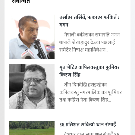
संबन्धित
तर्साएर तर्सिन्नँ, फकाएर फकिन्नँ :
गगन
नेपाली कांग्रेसका सभापति गगन
थापाले शेरबहादुर देउवा पक्षलाई
समेटेर निष्पक्ष महाधिवेशन...
मृत भेटिए कपिलवस्तुका पूर्वमेयर
किरण सिंह
तीन दिनदेखि हराइरहेका
कपिलवस्तु नगरपालिकाका पूर्वमेयर
तथा कांग्रेस नेता किरण सिंह...
९६ प्रतिशत सकियो धान रोपाइँ
देशभर हाल सम्म धान रोपाइँ ९६