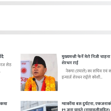
ँदै
मुख्यमन्त्री फेर्ने मेरो निजी चाहन
शेरधन राई
िरज सेठ
.
नेकपा (एमाले) का सचिव एवं को
इन्चार्ज शेरधन राईले कोशी...
शकमा
ग्वार्कोमा बस दुर्घटना, एकजनाको 
१९ जना घाइते (नामावलीसहित)