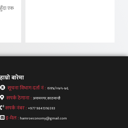
हुँदा एक
हाम्रो बारेमा
सूचना विभाग दर्ता नं :
१२१४/०७५-७६
सपर्क ठेगाना :
अनामनगर,काठमान्डौ
सपर्क नंबर :
+977 9841316593
इ-मेल :
hamroeconomy@gmail.com