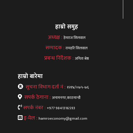
हाम्रो समुह
अध्यक्ष :
हेमराज सिलवाल
सम्पादक :
रामहरि सिलवाल
प्रबन्ध निर्देशक :
अनिता श्रेष्ठ
हाम्रो बारेमा
सूचना विभाग दर्ता नं :
१२१४/०७५-७६
सपर्क ठेगाना :
अनामनगर,काठमान्डौ
सपर्क नंबर :
+977 9841316593
इ-मेल :
hamroeconomy@gmail.com