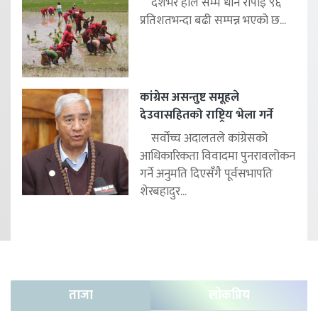
देशभर हाल सम्म धान रोपाइँ ९६
प्रतिशतभन्दा बढी सम्पन्न भएको छ...
कांग्रेस असन्तुष्ट समूहले
देउवासहितको राष्ट्रिय भेला गर्ने
सर्वोच्च अदालतले कांग्रेसको
आधिकारिकता विवादमा पुनरावलोकन
गर्ने अनुमति दिएसँगै पूर्वसभापति
शेरबहादुर...
ताजा
लोकप्रिय