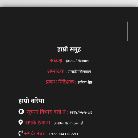
हाम्रो समुह
अध्यक्ष :
हेमराज सिलवाल
सम्पादक :
रामहरि सिलवाल
प्रबन्ध निर्देशक :
अनिता श्रेष्ठ
हाम्रो बारेमा
सूचना विभाग दर्ता नं :
१२१४/०७५-७६
सपर्क ठेगाना :
अनामनगर,काठमान्डौ
सपर्क नंबर :
+977 9841316593