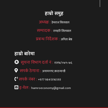
हाम्रो समुह
अध्यक्ष :
हेमराज सिलवाल
सम्पादक :
रामहरि सिलवाल
प्रबन्ध निर्देशक :
अनिता श्रेष्ठ
हाम्रो बारेमा
सूचना विभाग दर्ता नं :
१२१४/०७५-७६
सपर्क ठेगाना :
अनामनगर,काठमान्डौ
सपर्क नंबर :
+977 9841316593
इ-मेल :
hamroeconomy@gmail.com