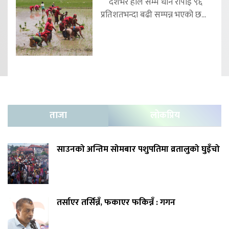
देशभर हाल सम्म धान रोपाइँ ९६
प्रतिशतभन्दा बढी सम्पन्न भएको छ...
ताजा
लोकप्रिय
साउनको अन्तिम सोमबार पशुपतिमा व्रतालुको घुइँचो
तर्साएर तर्सिन्नँ, फकाएर फकिन्नँ : गगन