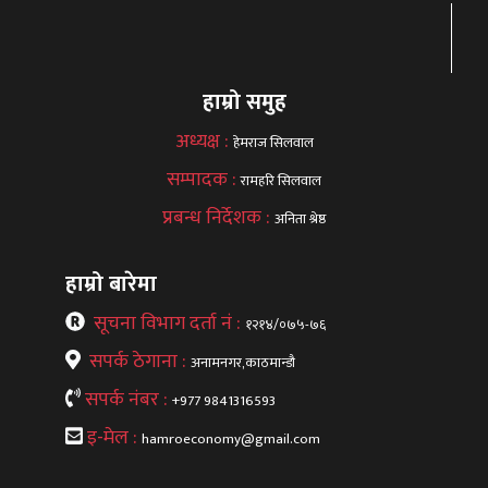
हाम्रो समुह
अध्यक्ष :
हेमराज सिलवाल
सम्पादक :
रामहरि सिलवाल
प्रबन्ध निर्देशक :
अनिता श्रेष्ठ
हाम्रो बारेमा
सूचना विभाग दर्ता नं :
१२१४/०७५-७६
सपर्क ठेगाना :
अनामनगर,काठमान्डौ
सपर्क नंबर :
+977 9841316593
इ-मेल :
hamroeconomy@gmail.com